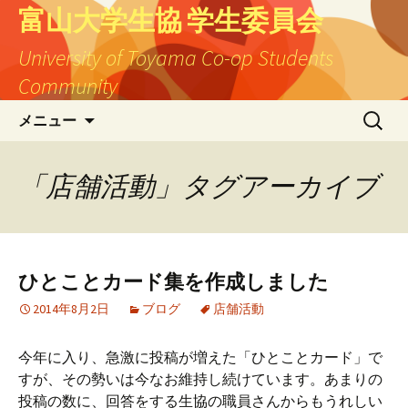
富山大学生協 学生委員会
University of Toyama Co-op Students
Community
コ
検
メニュー
ン
索:
テ
ン
「店舗活動」タグアーカイブ
ツ
へ
ス
キ
ひとことカード集を作成しました
ッ
プ
2014年8月2日
ブログ
店舗活動
今年に入り、急激に投稿が増えた「ひとことカード」で
すが、その勢いは今なお維持し続けています。あまりの
投稿の数に、回答をする生協の職員さんからもうれしい