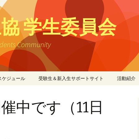
協 学生委員会
tudents Community
スケジュール
受験生＆新入生サポートサイト
活動紹介
店舗活動
催中です（11日
共済活動
環境活動
新学期活