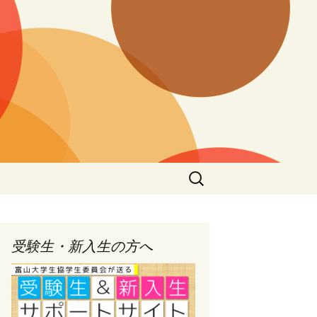
検
索:
受験生・新入生の方へ
環境宣言Act5
動
新学期活動のビジョン
とアクションプラン