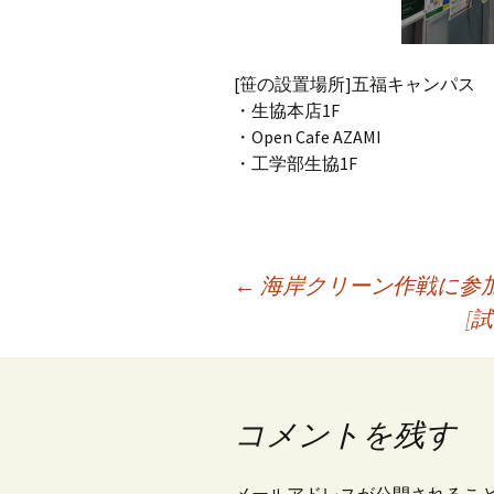
[笹の設置場所]五福キャンパス
・生協本店1F
・Open Cafe AZAMI
・工学部生協1F
投
←
海岸クリーン作戦に参
[
稿
ナ
コメントを残す