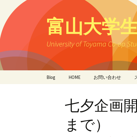
富山大学生
University of Toyama Co-op S
コ
Blog
HOME
お問い合わせ
ン
テ
ン
七夕企画開
ツ
へ
ス
まで）
キ
ッ