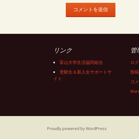
リンク
管
富山大学生活協同組合
ログ
受験生＆新入生サポートサ
投稿
イト
コメ
Word
Proudly powered by WordPress