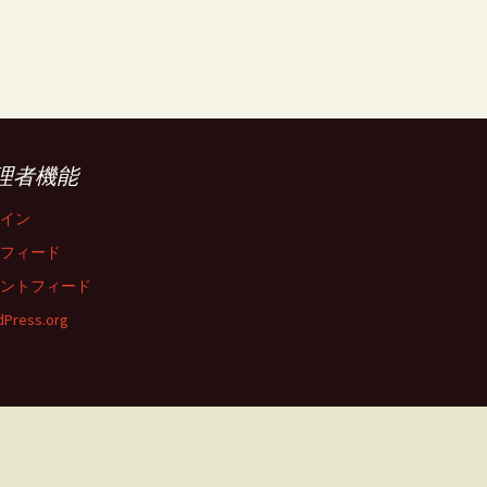
理者機能
イン
フィード
ントフィード
Press.org