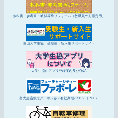
店舗投稿版ひとことカード「2025年6月16日～7月
15日集計分」を掲載しました
教科書・参考書・教材等承りフォーム（教職員の方指定用）
7/10更新
【更新】「これからを生きる大学生へ、未来を創る
人々へ」 〜本を読む人、読まない人、読書に興味
がある人、興味がない人〜
【今週のメニュー】附属中学校食堂 6月29日～7
富山大学生協 受験生・新入生サポートサイト
月10日
6/17更新
店舗投稿版ひとことカード「2025年5月16日～6月
15日集計分」を掲載しました
大学生協のアプリ登録案内及びQ&A
5/19更新
店舗投稿版ひとことカード「2025年4月16日～5月
15日集計分」を掲載しました
4/25更新
店舗投稿版ひとことカード「2025年2月18日～4月
富大生協限定クーポン券＜有効期限-1/31＞（PDF）
15日集計分」を掲載しました
大学生協の学内開講「公務員試験対策講座」＜