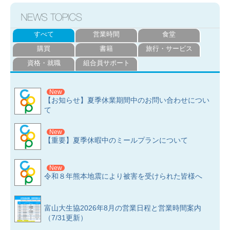
すべて
営業時間
食堂
購買
書籍
旅行・サービス
資格・就職
組合員サポート
New
【お知らせ】夏季休業期間中のお問い合わせについ
て
New
【重要】夏季休暇中のミールプランについて
New
令和８年熊本地震により被害を受けられた皆様へ
富山大生協2026年8月の営業日程と営業時間案内
（7/31更新）