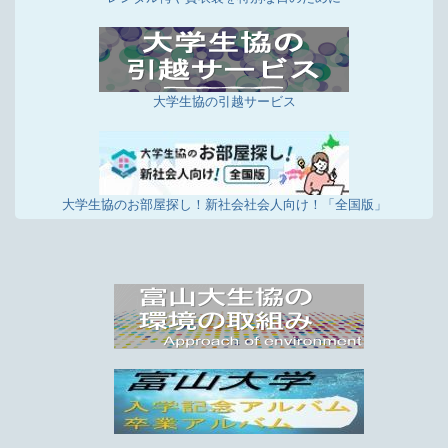
店舗投稿版ひとことカード「2023年1月16日～2月
15日集計分」を掲載しました
1/16更新
店舗投稿版ひとことカード「2023年12月16日～1
月15日集計分」を掲載しました
大学生協の引越サービス
12/19更新
事務用品、日用品などは、大学生協ウイズカウネッ
トをご利用ください。
12/16更新
大学生協のお部屋探し！新社会社会人向け！「全国版」
店舗投稿版ひとことカード「2022年版2021年12月
16日～022年12月15日集計分」を掲載しました
11/18更新
店舗投稿版ひとことカード「2021年版2021年5月1
日～2021年12月15日集計分」を掲載しました
1/5更新
富山大生協新型コロナウイルス感染予防対策につい
て
8/5更新
自転車修理案内