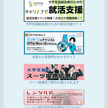
6/7更新
[食堂部からのお知らせ]コンパ・懇親会の受付を開
始いたします
6/7更新
事務用品、日用品などは、大学生協ウイズカウネッ
大学生協組合員のための就活支援サイト
トをご利用ください。
5/16更新
店舗投稿版ひとことカード「2023年4月16日～5月
15日集計分」を掲載しました
4/16更新
企業から直接声がかかるサイト
店舗投稿版ひとことカード「2023年3月16日～4月
15日集計分」を掲載しました
3/16更新
店舗投稿版ひとことカード「2023年2月16日～3月
15日集計分」を掲載しました
スーツ提携店で割引が受けられます
2/17更新
事務用品、日用品などは、大学生協ウイズカウネッ
トをご利用ください。
2/16更新
レンタル袴や貸衣装を特別な日のために