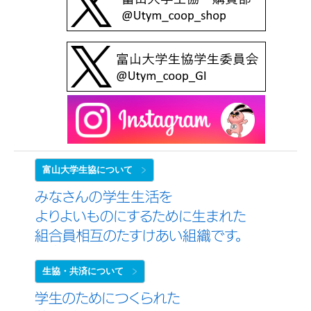
15日集計分」を掲載しました
「2027受験生向け」大学進学ガイドブック～保護
者と現役大学生の声でできた～
店舗投稿版ひとことカード「2026年4月16日～5月
15日集計分」を掲載しました
店舗投稿版ひとことカード「2026年2月16日～4月
15日集計分」を掲載しました
富山大学生協について
【連載漫画】 かがやけ☆ミールマン 大学生のう
ちに考えよう！健康と栄養（新）
4/2更新
【随時更新用】ミールプラン２０２６のご利用カレ
ンダー（2026年4月2日更新）
生協・共済について
【FAQ】ミールプラン２０２６について、よくある
お問合せ