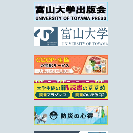
7/6更新
地元（帰省先）で通学免許プラン
4/9更新
アルバイトの労働条件を確かめよう（厚労省）
3/9更新
大学生協のレンタカー（大学生協特別料金）
10/21更新
大学生協のレンタカー（大学生協特別料金）
6/19更新
レジ袋有料化のご案内（6月19日追記）
6/11更新
富山大生協新型コロナウイルス感染予防対策につい
て