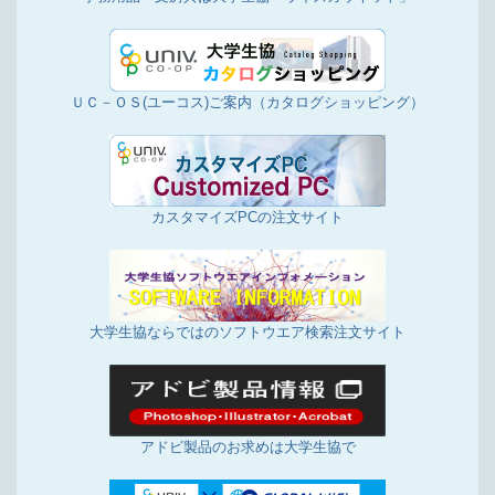
5/16更新
店舗投稿版ひとことカード「2024年4月16日～5月
15日集計分」を掲載しました
ＵＣ－ＯＳ(ユーコス)ご案内（カタログショッピング）
5/1更新
事務用品、日用品などは、大学生協ウイズカウネッ
トをご利用ください。
4/17更新
店舗投稿版ひとことカード「2024年3月16日～4月
カスタマイズPCの注文サイト
15日集計分」を掲載しました
3/27更新
[お知らせ]大学生協食堂「コンパ・懇親会」受付案
内
大学生協ならではのソフトウエア検索注文サイト
3/18更新
店舗投稿版ひとことカード「2024年2月16日～3月
15日集計分」を掲載しました
3/7更新
自動車免許の申込みがWEBからできます！
アドビ製品のお求めは大学生協で
2/21更新