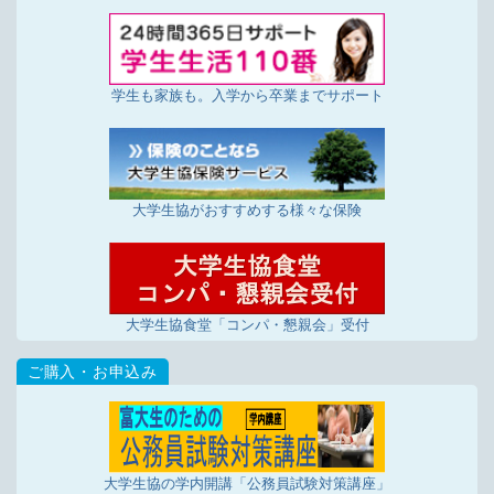
11/20更新
店舗投稿版ひとことカード「2024年10月16日～11
月15日集計分」を掲載しました
10/24更新
学生も家族も。入学から卒業までサポート
店舗投稿版ひとことカード「2024年8月16日～10
月15日集計分」を掲載しました
10/23更新
「BankPay」の機能を活用した新しいチャージ方法
がはじまります！
大学生協がおすすめする様々な保険
10/3更新
秋冬合宿免許の申込み受付開始（24年12月～25年
春入校）！
大学生協食堂「コンパ・懇親会」受付
9/3更新
自動車免許の申込みがWEBからできます！
8/20更新
店舗投稿版ひとことカード「2024年7月16日～8月
15日集計分」を掲載しました
7/19更新
大学生協の学内開講「公務員試験対策講座」