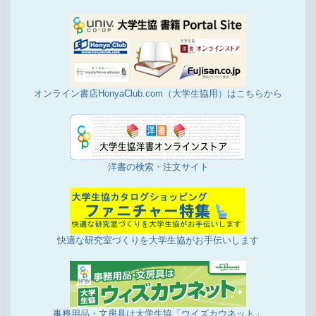
事務用品、日用品などは、大学生協ウイズカウネッ
トをご利用ください。
7/16更新
店舗投稿版ひとことカード「2024年6月16日～7月
15日集計分」を掲載しました
7/4更新
オンライン書店HonyaClub.com（大学生協用）はこちらから
WILLER EXPRESSの高速バスがいつでも300円割
引！！
6/27更新
自動車免許の申込みがWEBからできます！
洋書の検索・注文サイト
6/26更新
[お知らせ]大学生協食堂「コンパ・懇親会」受付案
内
6/17更新
快適な研究室づくりを大学生協がお手伝いします
店舗投稿版ひとことカード「2024年5月16日～6月
15日集計分」を掲載しました
6/14更新
事務用品、日用品などは、大学生協ウイズカウネッ
トをご利用ください。
事務用品・文房具は大学生協「ウイズカウネット」