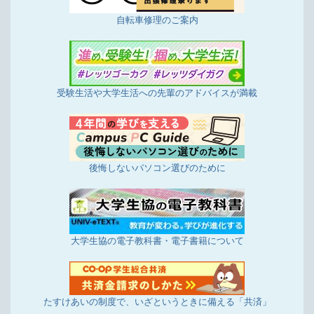
2027年試験対応＞
自転車修理のご案内
2/26更新
店舗投稿版ひとことカード「2025年1月16日～2月
17日集計分」を掲載しました
2/13更新
受験生活や大学生活への先輩のアドバイスが満載
自動車免許の申込みがWEBからできます！
1/29更新
店舗投稿版ひとことカード「2024年12月16日～25
年1月15日集計分」を掲載しました
後悔しないパソコン選びのために
事務用品、日用品などは、大学生協ウイズカウネッ
トをご利用ください。
12/25更新
店舗投稿版ひとことカード「2024年11月16日～12
大学生協の電子教科書・電子書籍について
月15日集計分」を掲載しました
11/21更新
事務用品、日用品などは、大学生協ウイズカウネッ
トをご利用ください。
たすけあいの制度で、いざというときに備える「共済」