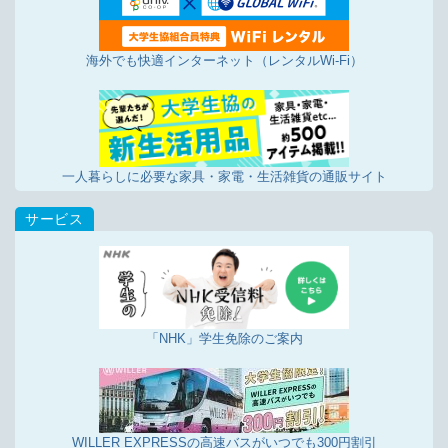
事務用品、日用品などは、大学生協ウイズカウネッ
トをご利用ください。
海外でも快適インターネット（レンタルWi-Fi）
2/16更新
店舗投稿版ひとことカード「2024年1月16日～2月
15日集計分」を掲載しました
2/15更新
自動車免許の申込みがWEBからできます！
一人暮らしに必要な家具・家電・生活雑貨の通販サイト
1/19更新
事務用品、日用品などは、大学生協ウイズカウネッ
トをご利用ください。
1/16更新
店舗投稿版ひとことカード「2023年12月16日～1
月15日集計分」を掲載しました
「NHK」学生免除のご案内
12/16更新
店舗投稿版ひとことカード「2023年11月16日～12
月15日集計分」を掲載しました
12/14更新
自動車免許の申込みがWEBからできます！
WILLER EXPRESSの高速バスがいつでも300円割引