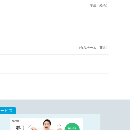
（学生 経済）
（食品チーム 藤井）