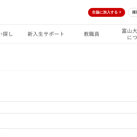
生協に加入する
採