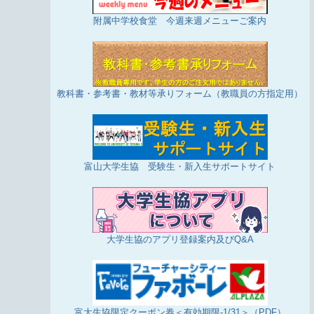
附属中学校食堂 今週来週メニューご案内
教科書・参考書・教材等承りフォーム（教職員の方指定用）
富山大学生協 受験生・新入生サポートサイト
大学生協のアプリ登録案内及びQ&A
富大生協限定クーポン券＜有効期限-1/31＞（PDF）