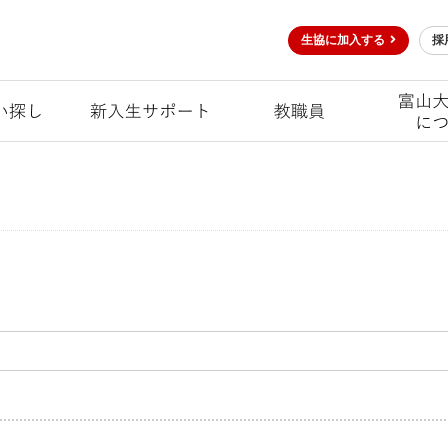
生協に加入する
採